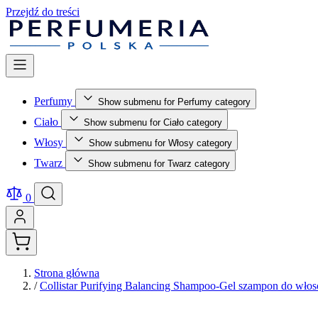
Przejdź do treści
Perfumy
Show submenu for Perfumy category
Ciało
Show submenu for Ciało category
Włosy
Show submenu for Włosy category
Twarz
Show submenu for Twarz category
0
Strona główna
/
Collistar Purifying Balancing Shampoo-Gel szampon do wło